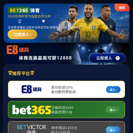
365英国上市公司(CHN-VIP认证)官网|Official Website
当前位置：
首页
-
新闻中心
-
集团要闻
新闻中心
365英国上市召开工程条线专题学习会 筑牢安全生产防线 提升
专业管理能力