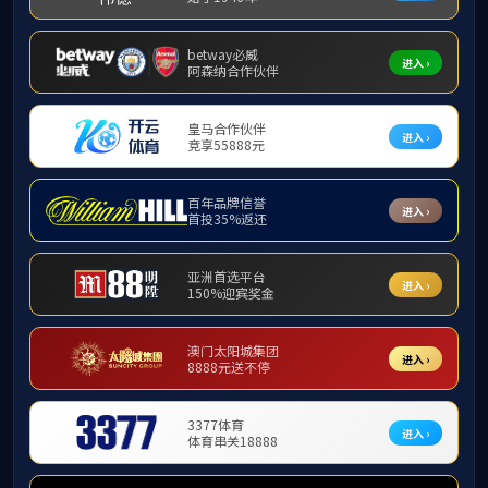
发布日期：2025-12-09 来源： 浏览次数：323
为深入贯彻落实安全生产工作要求，切实提升产业园消防
安全管理水平，12月8日，365英国上市兴五产园公司联合五
河县消防救援大队对县内重点产业集聚区——自行车产业园、
科创产业园、高端装备智造产业园开展了一次全面、深入的消
防安全联合专项检查。